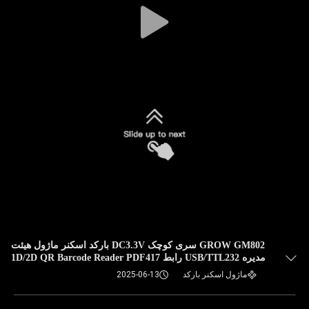
GROW GM802 سری کوچک DC3.3V بارکد اسکنر ماژول هیئت
مدیره USB/TTL232 رابط 1D/2D QR Barcode Reader PDF417
برای Arduino
ماژول اسکنر بارکد
2025-06-13