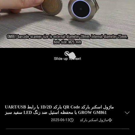
ماژول اسکنر بارکد QR Code بارکد 1D/2D با رابط UART/USB
GROW GM861 با محفظه استیل ضد زنگ LED سفید سبز
ماژول اسکنر بارکد
2025-06-13