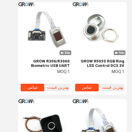
GROW R306/R306S
GROW R503S RGB Ring
Biometric USB UART
LED Control DC3.3V
SH1.0-6pin 150 Capacity
ظرفیت FPC1011F3 ماژول
MOQ:
1
MOQ:
1
Capacitive Fingerprint
اثر انگشت اسکنر سنسور برای
Module Sensor Scanner
ویندوز اندروید
برای آردوینو
بهترین قیمت
تماس
بهترین قیمت
تماس