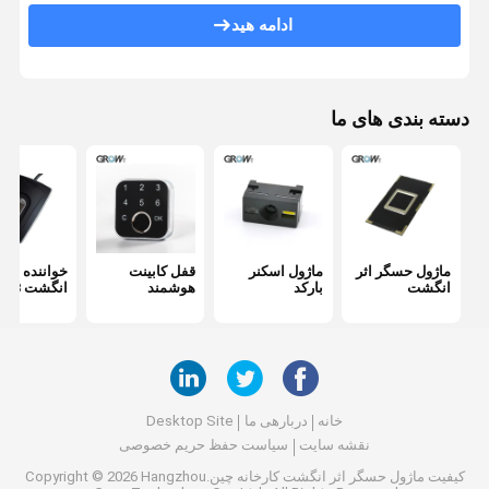
ادامه هید
دسته بندی های ما
ماژول حسگر اثر
ماژول اسکنر
قفل کابینت
خواننده اثر
انگشت
بارکد
هوشمند
انگشت USB
خانه
دربارهی ما
Desktop Site
نقشه سایت
سیاست حفظ حریم خصوصی
کیفیت
ماژول حسگر اثر انگشت
کارخانه چین.Copyright © 2026 Hangzhou