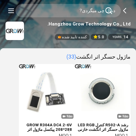
Hangzhou Grow Technology Co., Ltd.
14
5.0
کننده تایید شده
YEARS
ماژول حسگر اثر انگشت
(33)
رشد R502-A کنترل LED RGB
GROW R304A DC4.2-6V
ماژول حسگر اثر انگشت خازنی
208*288 پیکسل ماژول اثر
دایره ای کوچک و نازک
انگشت اسکنر خوان رایگان
MOQ:
1
MOQ:
1