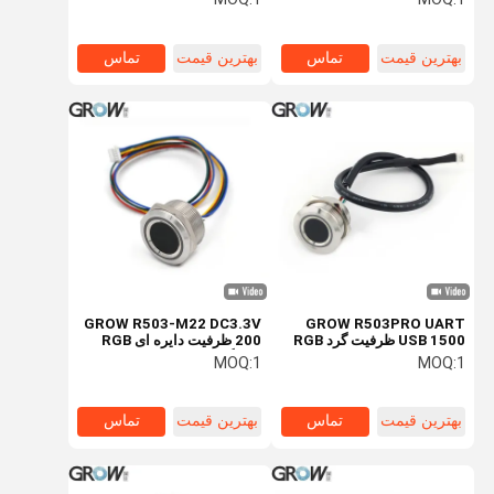
DC3.3V SH1.0-6pin
SDK با 1500 ظرفیت برای
Arduino ویندوز اندروید
بهترین قیمت
تماس
بهترین قیمت
تماس
GROW R503-M22 DC3.3V
GROW R503PRO UART
USB 1500 ظرفیت گرد RGB
200 ظرفیت دایره ای RGB
LED کنترل DC3.3V اسکنر
نشانگر حلقه LED کنترل سکنر
MOQ:
1
MOQ:
1
ماژول اثر انگشت ظرفیت
ماژول اثر انگشت ظرفیت
بهترین قیمت
تماس
بهترین قیمت
تماس