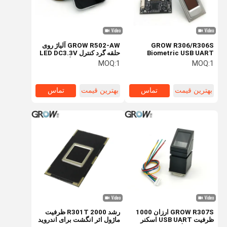
GROW R306/R306S
GROW R502-AW آلیاژ روی
Biometric USB UART
حلقه گرد کنترل LED DC3.3V
ظرفیت FPC1011F3 ماژول
اسکنر ماژول اثر انگشت
MOQ:
1
MOQ:
1
اثر انگشت اسکنر سنسور برای
ظرفیت
ویندوز اندروید
بهترین قیمت
تماس
بهترین قیمت
تماس
خونه
محصولات
درباره ما
تور کارخانه
GROW R307S ارزان 1000
رشد R301T 2000 ظرفیت
ظرفیت USB UART اسکنر
ماژول اثر انگشت برای اندروید