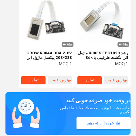
رشد R303S FPC1020 ماژول
GROW R304A DC4.2-6V
اثر انگشت ظرفیتی با Sdk
208*288 پیکسل ماژول اثر
رایگان
انگشت اسکنر خوان رایگان
MOQ:
1
MOQ:
1
SDK با 1500 ظرفیت برای
Arduino ویندوز اندروید
بهترین قیمت
تماس
بهترین قیمت
تماس
در وقت خود صرفه جویی کنید
اجازه دهید با بهترین محصولات با شما تماس
بگیریم.
نیاز خود را ارائه دهید