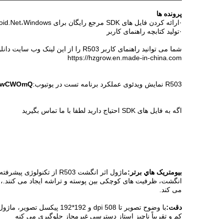
پرونده ها
·ارائه کردن فایل های SDK مرجع رایگان برای Arduino،Android.Net،Windows و غیره.
·تولید کتابچه راهنمای کاربر
شما می توانید راهنمای کاربر R503 را از این لینک وب سایت دانلود کنید:
https://hzgrow.en.made-in-china.com
R503 نمایش ویدئوی عملکرد برنامه تست در یوتیوب:
2xtwCWOmQ
اگه به فایل های SDK احتیاج دارید لطفا با ما تماس بگیرید
بيومتريک هاي برتر:
ماژول اثر انگشت R503 ا
انگشت، ظرفیت های کوچکی بین پوسته و تراشه ایجاد می کنند.، و 
می کند.
دقت:
کم و تقریباً ناچیز استاز دسترسی غیرمجاز جلوگیری می کنه