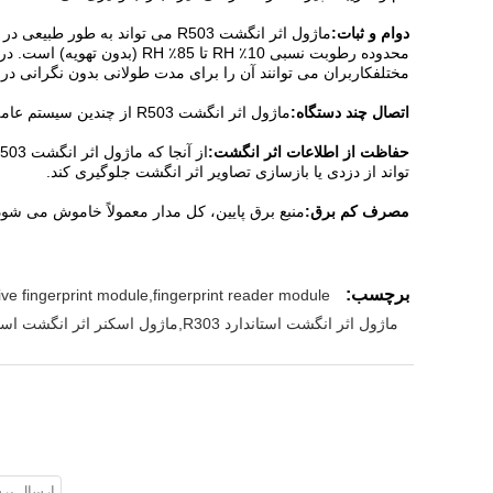
دوام و ثبات:
مختلفکاربران می توانند آن را برای مدت طولانی بدون نگرانی در
اتصال چند دستگاه:
ماژول اثر انگشت R503 از چندین سیستم عامل مانند Arduino ، Android ، Windows ، Linux و غیره پشتیبانی می کند و می تواند به راحتی با اکثر دستگاه های موجود در بازار سازگار شود.
حفاظت از اطلاعات اثر انگشت:
تواند از دزدی یا بازسازی تصاویر اثر انگشت جلوگیری کند.
مصرف کم برق:
منبع برق پایین، کل مدار معمولاً خاموش می ش
برچسب:
ive fingerprint module,fingerprint reader module
ماژول اثر انگشت استاندارد R303,ماژول اسکنر اثر انگشت استاندارد,28mm قطر R303 ماژول اثر انگشت