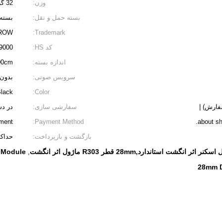
وزن:
32 گرم
بسته حمل و نقل:
بسته 
ROW
Trademark:
کد HS:
9000
اندازه بسته:
.00cm
سرویس صوتی:
بدون
lack
Color:
سفارشی سازی:
در د
yment
Payment Method:
about sh
بازگشت و بازپرداخت:
حداکثر تا 30 روز پس از دریافت کالا
r Module
,
28mm D