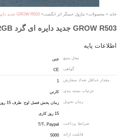
خانه
>
محصولات
>
ماژول حسگر اثر انگشت
>
GROW R503 جدید دایره ای گرد RGB نشانگر حلقه LED کنترل DC3.3V SH1.0-6pin اسکنر ماژول اثر انگشت ظرفیت
GROW R503 جدید دایره ای گرد RGB نشانگر حلقه LED کنترل DC3.3V SH1.0-6pin اسکنر ماژول اثر انگشت ظرفیت
اطلاعات پایه
محل منبع:
چین
گواهی:
CE
مقدار حداقل تعداد سفارش:
1
جزئیات بسته بندی:
کارتن
زمان تحویل:
زمان پ
15 روز کاری
شرایط پرداخت:
T/T، Paypal
قابلیت ارائه:
5000