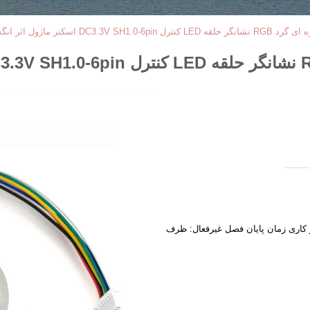
خش فصل اوج: ظرف 15 روز کاری زمان پایان فصل غیرفعال: ظرف