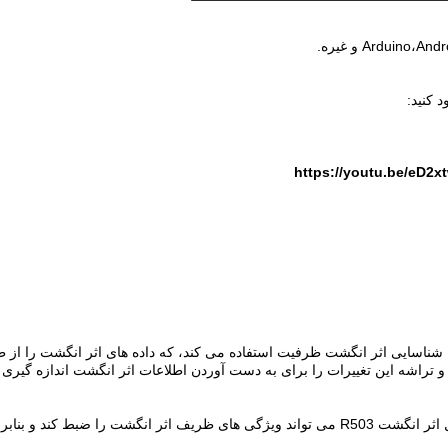
https://youtu.be/eD
ز تکنولوژی پیشرفته شناسایی اثر انگشت ظرفیت استفاده می کند، که داده های اثر انگشت 
تراشه این تغییرات را برای به دست آوردن اطلاعات اثر انگشت اندازه گیری می
با وضوح تصویر تا 508 dpi و 192*192 پیکسل تصویر، ماژول اثر انگشت R503 می تواند ویژگی ها