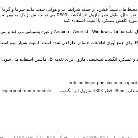
محدوده رطوبت نسبی 10٪ RH تا 85٪ RH (بدون تهویه) است. در عین حال،
 مورد کاهش عملکرد یا آسیب استفاده کنند.
از آنجا که ماژول اثر انگشت R503 برای جمع آوری اطلاعات حساس طراحی شده است، امنیت ب
ود و عملکرد انگشت تشخیصی ماژول برای تغذیه کل ماشین استفاده می شود.
,
arduino finger print scanner,capacit
fingerprint reader module
,