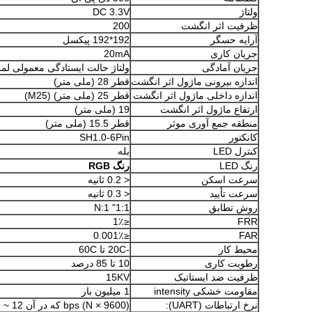
ولتاژ
DC 3.3V
ظرفیت اثر انگشت
200
آرایه حسگر
192*192 پیکسل
جریان کاری
20mA
جریان آمادگی
ولتاژ حالت ایستادگی معمولی لمس: 3.3V، جریان متوس
اندازه بیرونی ماژول اثر انگشت
قطر 28 (ملی متر)
اندازه داخلی ماژول اثر انگشت
قطر 25 (ملی متر) (M25)
ارتفاع ماژول اثر انگشت
19 (ملی متر)
منطقه جمع آوری موثر
قطر 15.5 (ملی متر)
کانکتور
SH1.0-6Pin
کنترل LED
بله
رنگ LED
رنگ RGB
سرعت اسکن
< 0.2 ثانیه
سرعت تأیید
< 0.3 ثانیه
روش تطابق
1:1" 1:N
≤1٪
FRR
≤0.001٪
FAR
محیط کار
-20C تا 60C
رطوبت کاری
10 تا 85 درصد
ظرفیت ضد ایستاتیک
15KV
مقاومت خشکی intensity
1 میلیون بار
نرخ ارتباطات (UART):
(9600 × N) bps که در آن N = 1 ~ 12 ((پیش فرض N = 6، یعنی 57600bps)