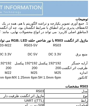
توضیحات
1. جمع آوری تصویر یکپارچه و تراشه الگوریتم با هم، همه در یک
2انعطاف پذیری برای انطباق با شرایط انگشتان بود، چه آن انگشتان خشک، انگشتان خیس، اثر انگشت بافت سبک انگشتان، و انگشتان قدیمی، همه دارای نرخ تشخیص بالا
3مناطق اصلی کاربرد: می تواند در انواع محصولات نهایی، مانند: کنترل دسترسی، حضور، صندوق امانت جاسازی شود.
ماژول اثر انگشت R503 با نور شاخص حلقه RGB، LED می تواند با دستور کنترل شود.
03-M22
R503-5V
R503
منبع برق
DC 3.3V
DC 5V
DC 3.3V
آرایه حسگر
192*192 پیکسل
192*192 پیکسل
192*192 پیکسل
ظرفیت اثر انگشت
200
200
200
اندازه
M25
M25
M22
کانکتور
SH 1.0mm 6pin
MX 1.25mm 6pin
mm 6pin
R503 مشخصات
مدل
R503
نوع
ماژول اثر انگشت ظرفیت دار
رابط
UART ((TTL)
قطعنامه
508 دی پی آی