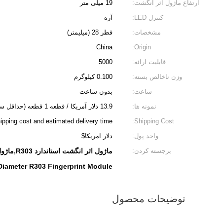
ارتفاع ماژول اثر انگشت:
19 میلی متر
کنترل LED:
آره
مشخصات:
قطر 28 (میلیمتر)
China
Origin:
قابلیت ارائه:
5000
وزن ناخالص بسته:
0.100 کیلوگرم
ساعت:
بدون ساعت
نمونه ها:
13.9 دلار آمریکا / قطعه 1 قطعه (حداقل سفارش) |
ipping cost and estimated delivery time.
Shipping Cost:
واحد پول:
دلار امریکا$
برجسته کردن:
ماژول اثر انگشت استاندارد R303,ماژول اسکنر اثر انگشت استاندارد,28mm قطر R303 ماژول اثر انگشت
iameter R303 Fingerprint Module
توضیحات محصول