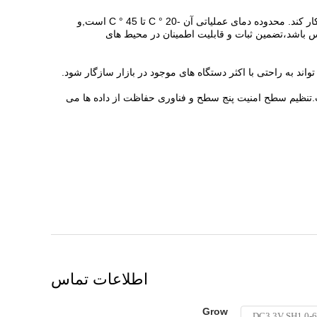
ماژول اثر انگشت R503 می تواند به طور طبیعی در محیط های نسبتاً خشن، از جمله شرایط آب و هوایی شدید مانند سرما و گرما کار کند. محدوده دمای عملیاتی آن -20 ° C تا 45 ° C است,و
 طول عمر ماژول اثر انگشت R503 می تواند بیش از یک میلیون لمس باشد،تضمین ثبات و قابلیت اطمینان در محیط های
سیار مهم است.تنظیم سطح امنیت پنج سطح و فناوری حفاظت از داده ها می
اطلاعات تماس
Grow